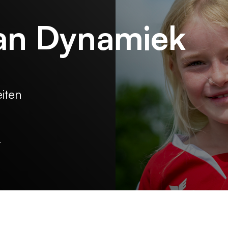
an Dynamiek
eiten
r