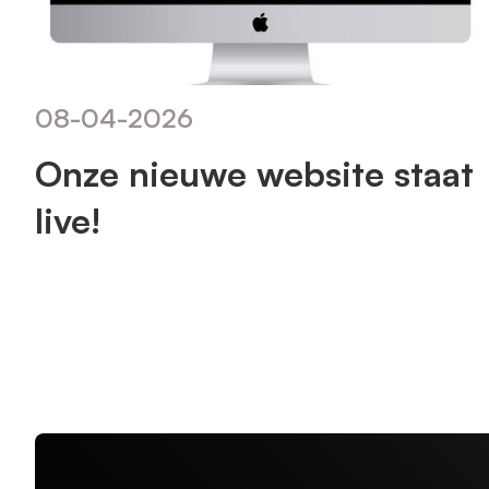
08
-
04
-
2026
Onze nieuwe website staat
live!