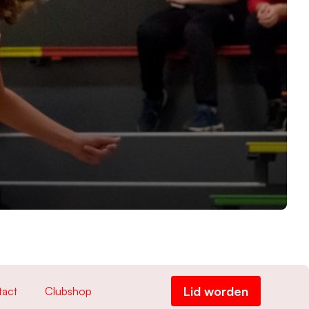
Lid worden
tact
Clubshop