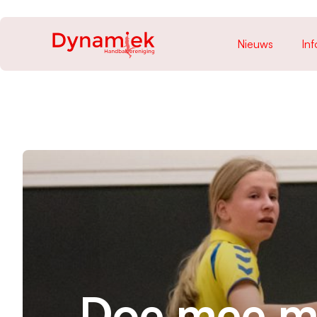
Nieuws
Inf
Doe mee m