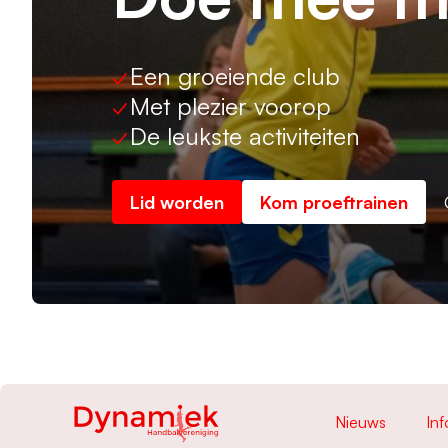
✓
Een groeiende club
✓
Met plezier voorop
✓
De leukste activiteiten
Lid worden
Kom proeftrainen
Nieuws
Inf