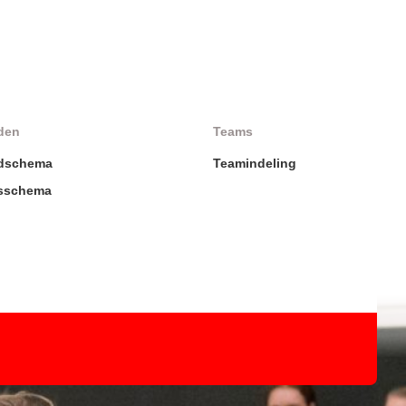
den
Teams
jdschema
Teamindeling
gsschema