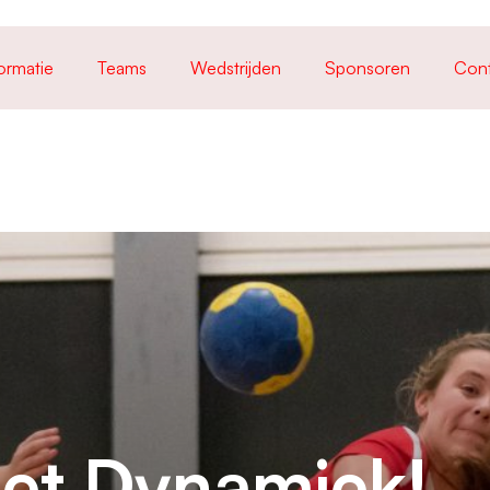
ormatie
Teams
Wedstrijden
Sponsoren
Con
et Dynamiek!