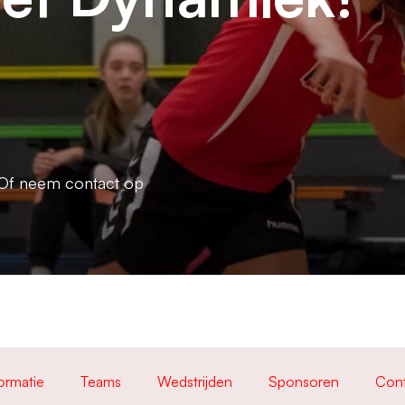
Of neem contact op
ormatie
Teams
Wedstrijden
Sponsoren
Con